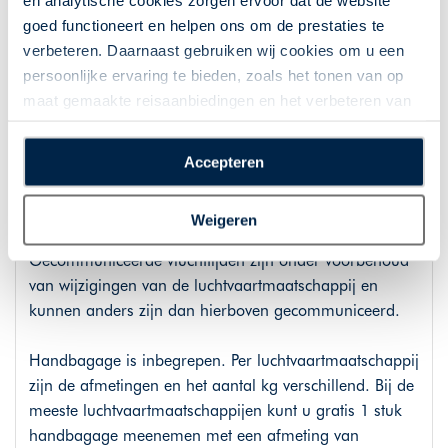
en analytische cookies zorgen ervoor dat de website
goed functioneert en helpen ons om de prestaties te
verbeteren. Daarnaast gebruiken wij cookies om u een
Vervoer
persoonlijke ervaring te bieden, zoals het tonen van op
maat gemaakte reisaanbiedingen en het verbeteren van
de interactie met o.a. social media. Door op
Vluchtinformatie
“Accepteren” te klikken geeft u toestemming voor het
Accepteren
plaatsen van alle hierboven beschreven cookies en
Deze reis is gebaseerd op de meest voordelige
technologieën, waarmee persoonlijke gegevens kunnen
beschikbare vluchten. Gedurende het boekingsproces
Weigeren
worden verzameld. Indien u kiest voor “Weigeren”
op de website kunt u direct het vluchtschema kiezen.
plaatsen wij enkel functionele cookies, en zal er geen
Gecommuniceerde vluchttijden zijn onder voorbehoud
sprake zijn van gepersonaliseerde content.
van wijzigingen van de luchtvaartmaatschappij en
kunnen anders zijn dan hierboven gecommuniceerd.
Handbagage is inbegrepen. Per luchtvaartmaatschappij
zijn de afmetingen en het aantal kg verschillend. Bij de
meeste luchtvaartmaatschappijen kunt u gratis 1 stuk
handbagage meenemen met een afmeting van