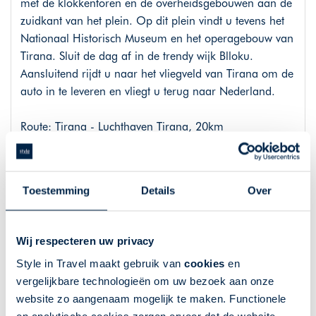
met de klokkentoren en de overheidsgebouwen aan de
zuidkant van het plein. Op dit plein vindt u tevens het
Nationaal Historisch Museum en het operagebouw van
Tirana. Sluit de dag af in de trendy wijk Blloku.
Aansluitend rijdt u naar het vliegveld van Tirana om de
auto in te leveren en vliegt u terug naar Nederland.
Route: Tirana - Luchthaven Tirana, 20km
Overnachtingen 10-daagse reis
Toestemming
Details
Over
- 1 nacht Tirana, Hotel Vila 60
- 1 nacht Skhodra, Hotel Rose Garden
Wij respecteren uw privacy
- 2 nachten Theth, Guesthouse Berishta Theth
- 1 nacht Skhodra, Hotel Rose Garden
Style in Travel maakt gebruik van
cookies
en
- 2 nachten Valbona, Jezerca
vergelijkbare technologieën om uw bezoek aan onze
- 1 nacht Kruje, Hotel Panorama
website zo aangenaam mogelijk te maken. Functionele
- 1 nacht Tirana, Hotel Oxford