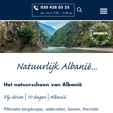
020 428 05 55
Ma. t/m vr. 9.00 - 17.00 uur
Natuurlijk Albanië...
Het natuurschoon van Albanië
Fly-drive | 10 dagen | Albanië
Pittoreske bergdorpjes, watervallen, bossen, thermale