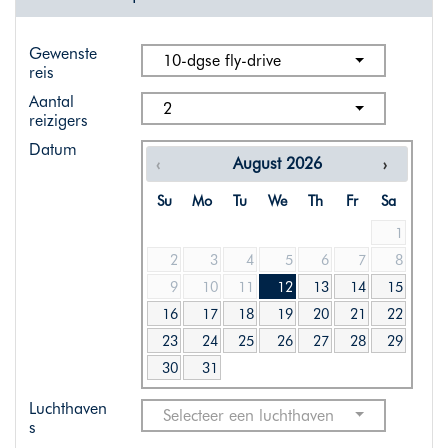
Gewenste
10-dgse fly-drive
reis
Aantal
2
reizigers
Datum
August
2026
Su
Mo
Tu
We
Th
Fr
Sa
1
2
3
4
5
6
7
8
9
10
11
12
13
14
15
16
17
18
19
20
21
22
23
24
25
26
27
28
29
30
31
Luchthaven
Selecteer een luchthaven
s