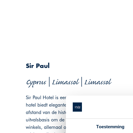
Sir Paul
Cyprus | Limassol | Limassol
Sir Paul Hotel is een stijlvol boetiekhotel in het h
hotel biedt elegante kamers met moderne voorzien
afstand van de historische haven, het Limassol Kas
uitvalsbasis om de stad te verkennen. Gasten kunn
Toestemming
winkels, allemaal op loopafstand. Met persoonlijke s