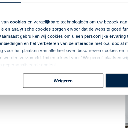
n Limassol willen ontdekken.
k van
cookies
en vergelijkbare technologieën om uw bezoek aa
le en analytische cookies zorgen ervoor dat de website goed fu
Daarnaast gebruiken wij cookies om u een persoonlijke ervaring 
biedingen en het verbeteren van de interactie met o.a. social
ng voor het plaatsen van alle hierboven beschreven cookies en
 worden verzameld. Indien u kiest voor “Weigeren” plaatsen wij 
an gepersonaliseerde content.
Weigeren