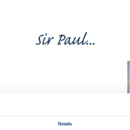
Sir Paul...
art van het oude stadscentrum van Limassol, Cyprus. Het
ingen en een ontspannen sfeer. Gelegen op een steenworp
teel, en de levendige Promenade, is het de perfecte
en genieten van een scala aan lokale restaurants en
Details
ervice en een centrale ligging, is S Paul Hotel ideaal voor