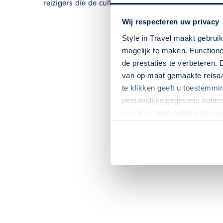
reizigers die de culturele en historische rijkdom va
Wij respecteren uw privacy
Style in Travel maakt gebrui
mogelijk te maken. Functione
de prestaties te verbeteren. 
van op maat gemaakte reisaan
te klikken geeft u toestemmi
persoonlijke gegevens kunnen
en zal er geen sprake zijn v