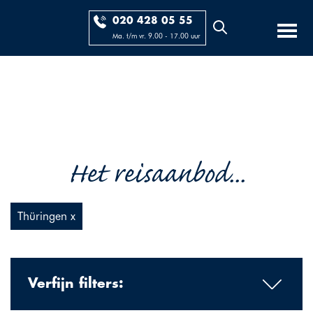
020 428 05 55
Ma. t/m vr. 9.00 - 17.00 uur
Het reisaanbod...
Thüringen x
Verfijn filters: