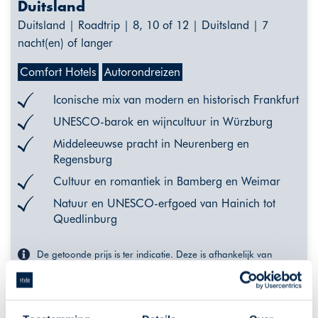
Duitsland
Duitsland | Roadtrip | 8, 10 of 12 | Duitsland | 7
nacht(en) of langer
Comfort Hotels
Autorondreizen
Iconische mix van modern en historisch Frankfurt
UNESCO-barok en wijncultuur in Würzburg
Middeleeuwse pracht in Neurenberg en
Regensburg
Cultuur en romantiek in Bamberg en Weimar
Natuur en UNESCO-erfgoed van Hainich tot
Quedlinburg
De getoonde prijs is ter indicatie. Deze is afhankelijk van
vertrekdata en uw wensen. Klik op "meer info" voor een
uitgebreider overzicht van indicatieprijzen, of neem contact met
ons op.