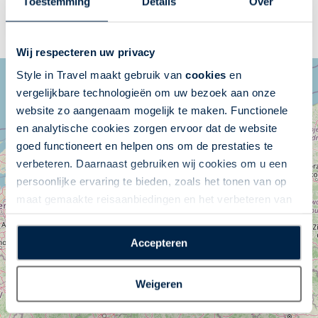
VANAF 848,-
Toestemming
Details
Over
MEER INFO
Wij respecteren uw privacy
+
Style in Travel maakt gebruik van
cookies
en
vergelijkbare technologieën om uw bezoek aan onze
−
website zo aangenaam mogelijk te maken. Functionele
en analytische cookies zorgen ervoor dat de website
goed functioneert en helpen ons om de prestaties te
verbeteren. Daarnaast gebruiken wij cookies om u een
persoonlijke ervaring te bieden, zoals het tonen van op
maat gemaakte reisaanbiedingen en het verbeteren van
de interactie met o.a. social media. Door op
“Accepteren” te klikken geeft u toestemming voor het
Accepteren
plaatsen van alle hierboven beschreven cookies en
technologieën, waarmee persoonlijke gegevens kunnen
Weigeren
worden verzameld. Indien u kiest voor “Weigeren”
plaatsen wij enkel functionele cookies, en zal er geen