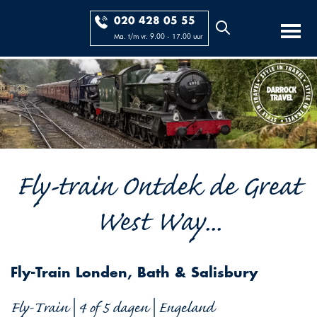
020 428 05 55
Ma. t/m vr. 9.00 - 17.00 uur
Fly-train Ontdek de Great
West Way...
Fly-Train Londen, Bath & Salisbury
Fly-Train | 4 of 5 dagen | Engeland