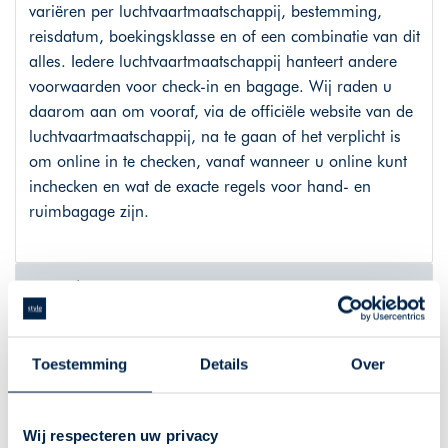
variëren per luchtvaartmaatschappij, bestemming,
reisdatum, boekingsklasse en of een combinatie van dit
alles. Iedere luchtvaartmaatschappij hanteert andere
voorwaarden voor check-in en bagage. Wij raden u
daarom aan om vooraf, via de officiële website van de
luchtvaartmaatschappij, na te gaan of het verplicht is
om online in te checken, vanaf wanneer u online kunt
inchecken en wat de exacte regels voor hand- en
ruimbagage zijn.
Hotels
Phoenix Hotel
Toestemming
Details
Over
Op slechts 500 meter van de metrostations Queensway
en Bayswater is het Phoenix Hotel gevestigd. Het hotel
Wij respecteren uw privacy