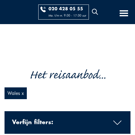
020 428 05 55
Ma. t/m vr. 9.00 - 17.00 uur
Het reisaanbod...
Wales x
Verfijn filters: