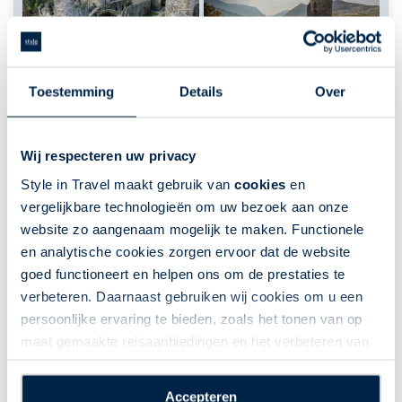
Toestemming
Details
Over
Wij respecteren uw privacy
Style in Travel maakt gebruik van
cookies
en
vergelijkbare technologieën om uw bezoek aan onze
De wonderen van Wales
website zo aangenaam mogelijk te maken. Functionele
Engeland | Fly-drive | 7 dagen | Engeland | 6 nacht(en)
en analytische cookies zorgen ervoor dat de website
of langer
goed functioneert en helpen ons om de prestaties te
verbeteren. Daarnaast gebruiken wij cookies om u een
Boekbaar voor 2026
Fly-Drives
Darrock
persoonlijke ervaring te bieden, zoals het tonen van op
maat gemaakte reisaanbiedingen en het verbeteren van
Prachtige natuur
de interactie met o.a. social media. Door op
Fantastische route
“Accepteren” te klikken geeft u toestemming voor het
Accepteren
Bijzondere dorpjes