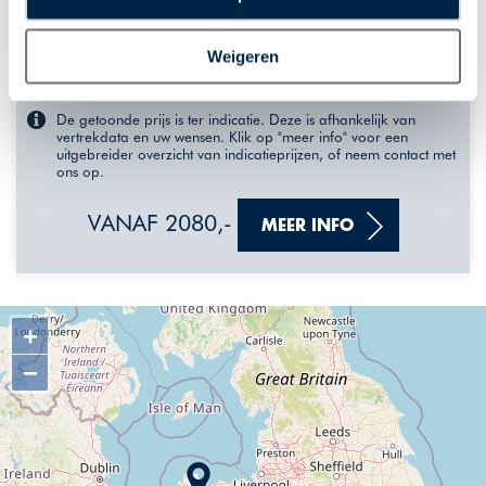
plaatsen van alle hierboven beschreven cookies en
Afwisseling stad en natuur
technologieën, waarmee persoonlijke gegevens kunnen
Weigeren
worden verzameld. Indien u kiest voor “Weigeren”
Iconische bezienswaardigheden
plaatsen wij enkel functionele cookies, en zal er geen
sprake zijn van gepersonaliseerde content.
De getoonde prijs is ter indicatie. Deze is afhankelijk van
vertrekdata en uw wensen. Klik op "meer info" voor een
uitgebreider overzicht van indicatieprijzen, of neem contact met
ons op.
VANAF 2080,-
MEER INFO
+
−