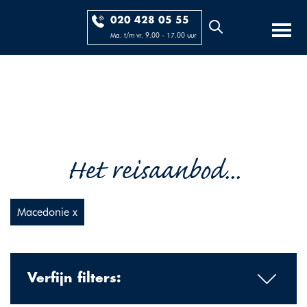
020 428 05 55
Ma. t/m vr. 9.00 - 17.00 uur
Het reisaanbod...
Macedonie x
Verfijn filters: