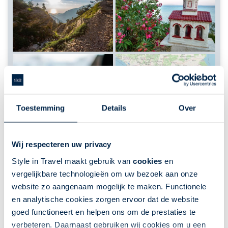
Toestemming
Details
Over
Thessaloniki & Chalkidiki
Wij respecteren uw privacy
Griekenland | Fly-drive | 8 of 12 dagen | Griekenland
Style in Travel maakt gebruik van
cookies
en
| 7 nacht(en) of langer
vergelijkbare technologieën om uw bezoek aan onze
Fly-Drives
website zo aangenaam mogelijk te maken. Functionele
en analytische cookies zorgen ervoor dat de website
Romeinse ruïnes en Ottomaanse moskeeën
goed functioneert en helpen ons om de prestaties te
Anthropologisch museum van Petralona
verbeteren. Daarnaast gebruiken wij cookies om u een