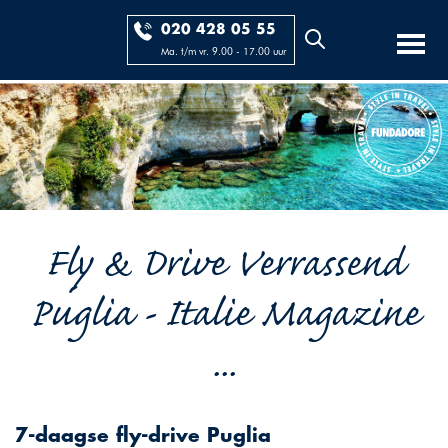
020 428 05 55
Ma. t/m vr. 9.00 - 17.00 uur
Fly & Drive Verrassend
Puglia - Italie Magazine
...
7-daagse fly-drive Puglia