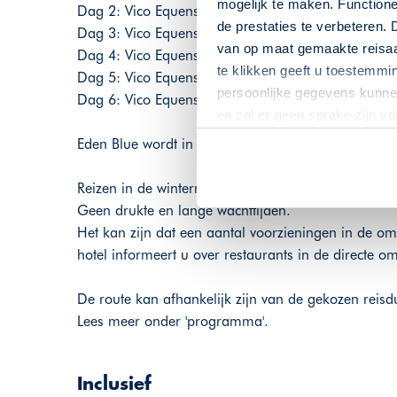
mogelijk te maken. Functione
Dag 2: Vico Equense, Eden Bleu Hotel, Moon Valley
de prestaties te verbeteren. 
Dag 3: Vico Equense, Eden Bleu Hotel, Moon Valley
van op maat gemaakte reisaan
Dag 4: Vico Equense, Eden Bleu Hotel, Moon Valley
te klikken geeft u toestemmi
Dag 5: Vico Equense, Eden Bleu Hotel, Moon Valley
persoonlijke gegevens kunnen
Dag 6: Vico Equense, Eden Bleu Hotel, Moon Valle
en zal er geen sprake zijn v
Eden Blue wordt in de wintermaanden (jan/mrt) ver
Reizen in de wintermaanden biedt u de mogelijkheid
Geen drukte en lange wachttijden.
Het kan zijn dat een aantal voorzieningen in de omg
hotel informeert u over restaurants in de directe o
De route kan afhankelijk zijn van de gekozen reisd
Lees meer onder 'programma'.
Inclusief