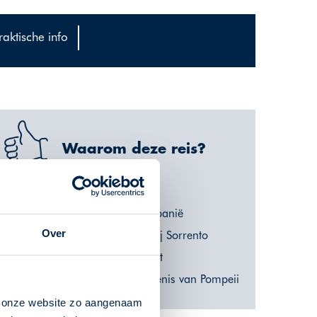
raktische info
Waarom deze reis?
Unesco Werelderfgoed
Cultuursnuiven in Campanië
Over
Overnacht centraal nabij Sorrento
Pracht van de Amalfikust
De bijzondere geschiedenis van Pompeii
n onze website zo aangenaam