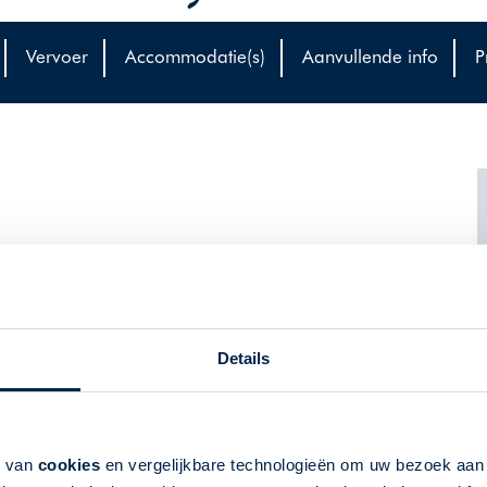
Vervoer
Accommodatie(s)
Aanvullende info
P
Eden Bleu, Moon Valley of Hotel Mary, de perfecte
 indrukwekkende dorpjes en steden te ontdekken. Ontdek
denis, cultuur en adembenemende landschappen van deze
Details
k van
cookies
en vergelijkbare technologieën om uw bezoek aa
eu Hotel, Moon Valley of Hotel Mary 45 km