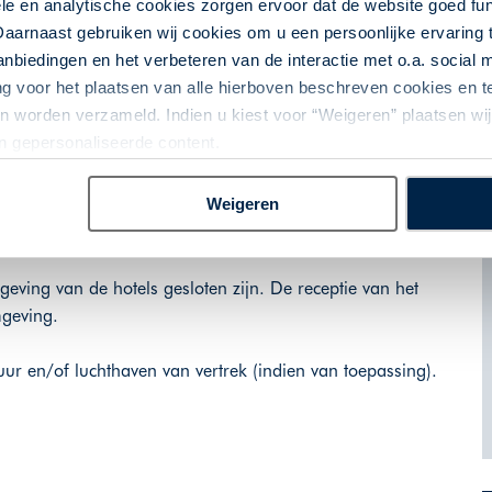
le en analytische cookies zorgen ervoor dat de website goed fu
 of Hotel Mary
Daarnaast gebruiken wij cookies om u een persoonlijke ervaring 
 of Hotel Mary
biedingen en het verbeteren van de interactie met o.a. social
 of Hotel Mary
ng voor het plaatsen van alle hierboven beschreven cookies en
 of Hotel Mary
 worden verzameld. Indien u kiest voor “Weigeren” plaatsen wij 
y of Hotel Mary - Luchthaven Napels, 45 km
an gepersonaliseerde content.
vangen door Moon Valley, Hotel Mary of gelijkwaardig.
Weigeren
 om de culturele hoogtepunten in alle rust te bezoeken.
eving van de hotels gesloten zijn. De receptie van het
mgeving.
uur en/of luchthaven van vertrek (indien van toepassing).