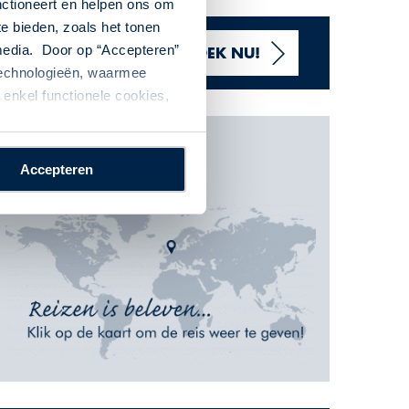
nctioneert en helpen ons om
te bieden, zoals het tonen
 media. Door op “Accepteren”
VANAF 664 ,- P.P.
BOEK NU!
 technologieën, waarmee
enkel functionele cookies,
Kaart
Accepteren