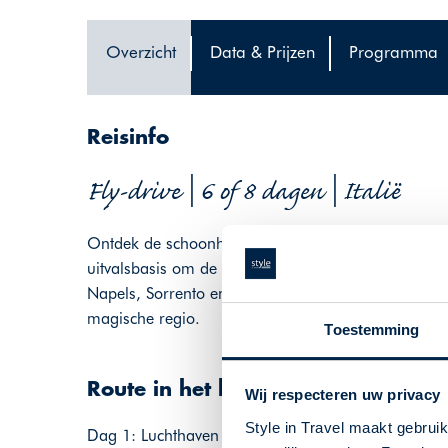
Overzicht
Data & Prijzen
Programma
Reisinfo
Fly-drive | 6 of 8 dagen | Italië
Ontdek de schoonheid van Zuid-Italië vanuit Hotel 
uitvalsbasis om de kustlijn, historische ruïnes en
Napels, Sorrento en Pompeï en ervaar de geschie
magische regio.
Toestemming
Route in het kort
Wij respecteren uw privacy
Style in Travel maakt gebrui
Dag 1: Luchthaven Napels - Vico Equense, Eden Bl