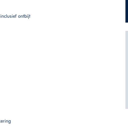
clusief ontbijt
kering