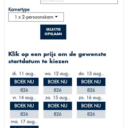
Kamertype
1 x 2-persoonskamer standaard
SELECTIE
OPSLAAN
Klik op een prijs om de gewenste
startdatum te kiezen
di. 11 aug..
wo. 12 aug..
do. 13 aug..
BOEK NU
BOEK NU
BOEK NU
826
826
826
vr. 14 aug..
za. 15 aug..
zo. 16 aug..
BOEK NU
BOEK NU
BOEK NU
826
826
826
ma. 17 aug..