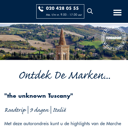
020 428 05 55
Ma. t/m vr. 9.00 - 17.00 uur
Ontdek De Marken...
"the unknown Tuscany"
Roadtrip | 9 dagen | Italië
Met deze autorondreis kunt u de highlights van de Marche