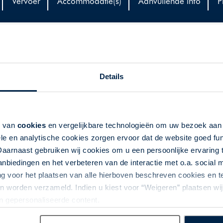
Vervoer
Accommodatie(s)
Aanvullende info
P
Details
deze fly-train reis. Bezoek het gezellige Navigli, geniet
de Galleria Vittorio Emanuele. Vanuit Milaan reist u door
en in Bologna. Via Verona, de stad van de liefde en de
k van
cookies
en vergelijkbare technologieën om uw bezoek aa
le en analytische cookies zorgen ervoor dat de website goed fu
Daarnaast gebruiken wij cookies om u een persoonlijke ervaring 
biedingen en het verbeteren van de interactie met o.a. social
ng voor het plaatsen van alle hierboven beschreven cookies en
 worden verzameld. Indien u kiest voor “Weigeren” plaatsen wij 
ati of gelijkwaardig
an gepersonaliseerde content.
 Starhotels Excelsior of gelijkwaardig