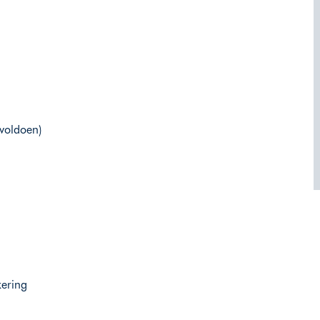
 voldoen)
kering