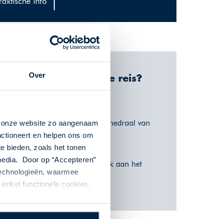
raktische info
Over
Waarom deze reis?
Ontdek Italië per trein
Entree ticket voor de kathedraal van
n onze website zo aangenaam
Milaan
nctioneert en helpen ons om
te bieden, zoals het tonen
Foodtour in Bologna
 media. Door op “Accepteren”
Entreebewijs voor bezoek aan het
 technologieën, waarmee
Romeinse Amfitheater
enkel functionele cookies,
Stadswandeling Venetië