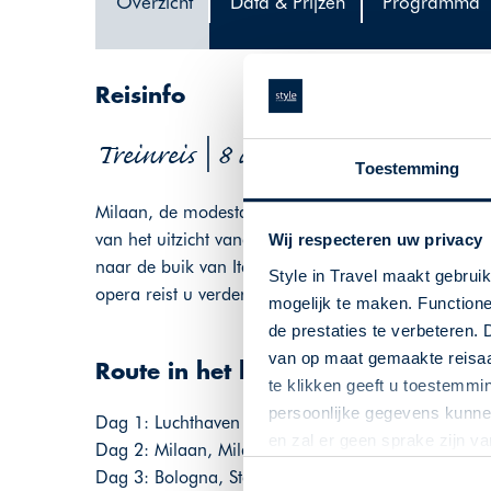
Overzicht
Data & Prijzen
Programma
Reisinfo
Treinreis | 8 dagen | Italië
Toestemming
Milaan, de modestad van Italië, is het startpunt van 
van het uitzicht vanaf de Duomo en ga winkelen in 
Wij respecteren uw privacy
naar de buik van Italië waar u culinair kunt geniet
Style in Travel maakt gebrui
opera reist u verder naar Venetië.
mogelijk te maken. Functione
de prestaties te verbeteren. 
van op maat gemaakte reisaan
Route in het kort
te klikken geeft u toestemmi
persoonlijke gegevens kunnen
Dag 1: Luchthaven Milaan - Milaan, Worldhotel Cas
en zal er geen sprake zijn v
Dag 2: Milaan, Milano Centrale Centrale - Bologna,
Dag 3: Bologna, Starhotels Excelsior