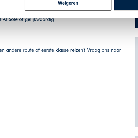
Weigeren
el Indigo Verona of gelijkwaardig
 Al Sole of gelijkwaardig
een andere route of eerste klasse reizen? Vraag ons naar