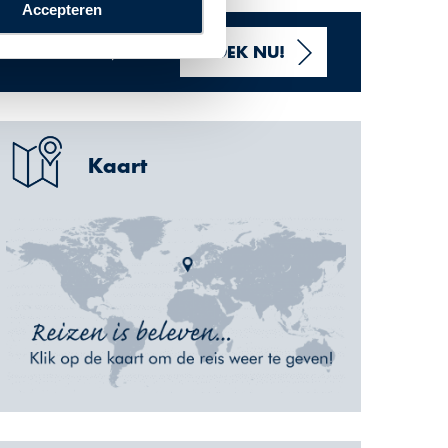
Accepteren
VANAF 938 ,- P.P.
BOEK NU!
Kaart