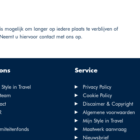
is mogelijk om langer op iedere plaats te verblijven of
Neemt u hiervoor contact met ons op.
ons
Service
Style in Travel
Privacy Policy
team
Cookie Policy
act
Discaimer & Copyright
R
Algemene voorwaarden
Mijn Style in Travel
miteitenfonds
Maatwerk aanvraag
Nieuwsbrief