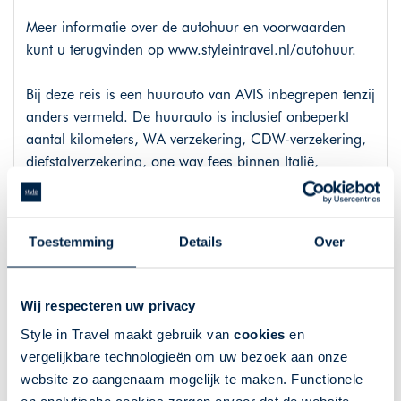
Meer informatie over de autohuur en voorwaarden
kunt u terugvinden op
www.styleintravel.nl/autohuur
.
Bij deze reis is een huurauto van AVIS inbegrepen tenzij
anders vermeld. De huurauto is inclusief onbeperkt
aantal kilometers, WA verzekering, CDW-verzekering,
diefstalverzekering, one way fees binnen Italië,
kentekenregistratietoeslag. Er is een eigen risico in
geval van schade en/of diefstal. In sommige gevallen is
de all-inclusive verzekering / SuperCover reeds
Toestemming
Details
Over
inclusief. Dit is terug te vinden bij details van de reis.
Tijdens het boekingsproces ziet u meer informatie over
Wij respecteren uw privacy
de categorie auto en het aantal inbegrepen huurdagen.
Style in Travel maakt gebruik van
cookies
en
Afkoop van het eigen risico of een upgrade van de
vergelijkbare technologieën om uw bezoek aan onze
huurauto kunt u gedurende het boekingsproces
website zo aangenaam mogelijk te maken. Functionele
bijboeken of na boeking nog reserveren.