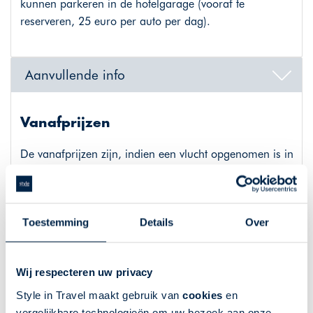
kunnen parkeren in de hotelgarage (vooraf te
reserveren, 25 euro per auto per dag).
Aanvullende info
Vanafprijzen
De vanafprijzen zijn, indien een vlucht opgenomen is in
de reis, afhankelijk van de gekozen vertrekdatum,
luchthaven en onder voorbehoud van wijzigingen van
het vluchttarief gedurende het boekingsproces.
Toestemming
Details
Over
Voorwaarden
Wij respecteren uw privacy
Op deze reis zijn de ANVR voorwaarden en
Style in Travel maakt gebruik van
cookies
en
Aanvullende touroperator voorwaarden van toepassing:
vergelijkbare technologieën om uw bezoek aan onze