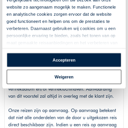
zie
www.styleintravel.nl/algemene-voorwaarden
.
website zo aangenaam mogelijk te maken. Functionele
Wij zijn aangesloten bij ANVR, SGR, SGRZ en het
en analytische cookies zorgen ervoor dat de website
Calamiteitenfonds.
goed functioneert en helpen ons om de prestaties te
verbeteren. Daarnaast gebruiken wij cookies om u een
Vermelde reissommen per vertrekdatum per persoon
persoonlijke ervaring te bieden, zoals het tonen van op
worden zoveel mogelijk up to date gehouden volgens
maat gemaakte reisaanbiedingen en het verbeteren van
de laatste prijswijzigingen van
de interactie met o.a. social media. Door op
luchtvaartmaatschappijen. Het kan helaas soms
“Accepteren” te klikken geeft u toestemming voor het
Accepteren
voorkomen dat vluchttarieven plotseling enorm stijgen
plaatsen van alle hierboven beschreven cookies en
na de laatst gedane prijsupdate. Hier heeft de
technologieën, waarmee persoonlijke gegevens kunnen
touroperator geen invloed op. In dit geval kan Style in
Weigeren
worden verzameld. Indien u kiest voor “Weigeren”
Travel na boeking een voorstel doen voor een andere
plaatsen wij enkel functionele cookies, en zal er geen
vertrekdatum en/of vertrekluchthaven. Aanvaarding
sprake zijn van gepersonaliseerde content.
van dit voorstel zal altijd in overleg met de klant zijn.
Onze reizen zijn op aanvraag. Op aanvraag betekent
dat niet alle onderdelen van de door u uitgekozen reis
direct beschikbaar zijn. Indien u een reis op aanvraag