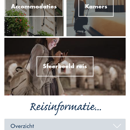
Accommodaties
Kamers
Sfeerbeeld reis
Reisinformatie...
Overzicht