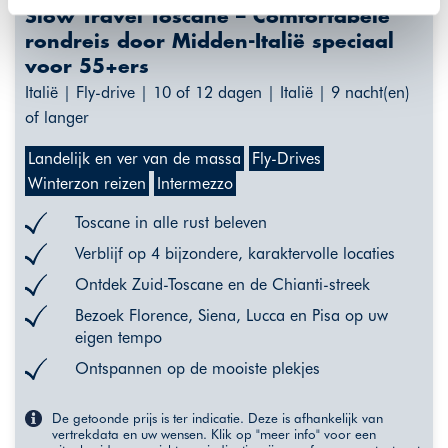
plaatsen wij enkel functionele cookies, en zal er geen
Slow Travel Toscane – Comfortabele
sprake zijn van gepersonaliseerde content.
rondreis door Midden-Italië speciaal
voor 55+ers
Italië | Fly-drive | 10 of 12 dagen | Italië | 9 nacht(en)
of langer
Landelijk en ver van de massa
Fly-Drives
Winterzon reizen
Intermezzo
Toscane in alle rust beleven
Verblijf op 4 bijzondere, karaktervolle locaties
Ontdek Zuid-Toscane en de Chianti-streek
Bezoek Florence, Siena, Lucca en Pisa op uw
eigen tempo
Ontspannen op de mooiste plekjes
De getoonde prijs is ter indicatie. Deze is afhankelijk van
vertrekdata en uw wensen. Klik op "meer info" voor een