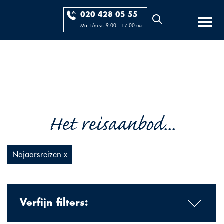
020 428 05 55
Ma. t/m vr. 9.00 - 17.00 uur
Het reisaanbod...
Najaarsreizen x
Verfijn filters: