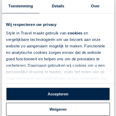
Toestemming
Details
Over
Wij respecteren uw privacy
Style in Travel maakt gebruik van
cookies
en
vergelijkbare technologieën om uw bezoek aan onze
website zo aangenaam mogelijk te maken. Functionele
en analytische cookies zorgen ervoor dat de website
goed functioneert en helpen ons om de prestaties te
verbeteren. Daarnaast gebruiken wij cookies om u een
persoonlijke ervaring te bieden, zoals het tonen van op
maat gemaakte reisaanbiedingen en het verbeteren van
de interactie met o.a. social media. Door op
“Accepteren” te klikken geeft u toestemming voor het
Accepteren
plaatsen van alle hierboven beschreven cookies en
technologieën, waarmee persoonlijke gegevens kunnen
Weigeren
worden verzameld. Indien u kiest voor “Weigeren”