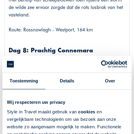
de wilde zee ervoor zorgde dat de rots losbrak van het
vasteland.
Route: Rossnowlagh - Westport, 164 km
Dag 8: Prachtig Connemara
Ga vandaag op ontdekkingstocht in het prachtige
Connemara National Park. Rijd door verlaten valleien,
over slingerende landweggetjes en bezoek de
Toestemming
Details
Over
piepkleine dorpjes in het gebied. Connemara is een
Gaeltacht (Iers-sprekende) regio, maar gelukkig kunt u
er met de Engelse taal prima terecht. Wandel over de
Wij respecteren uw privacy
Diamond Hill Loop, kijk uit op de Atlantische Oceaan
Style in Travel maakt gebruik van
cookies
en
en de beroemde pieken van de Twelve Ben Mountains.
vergelijkbare technologieën om uw bezoek aan onze
Bezoek Kylemore Abbey, een ode aan de liefde.
website zo aangenaam mogelijk te maken. Functionele