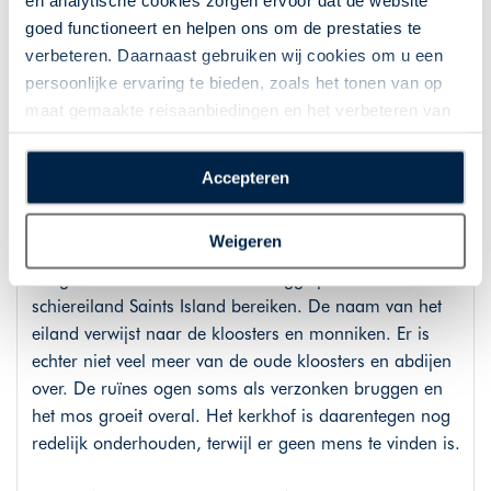
en analytische cookies zorgen ervoor dat de website
goed functioneert en helpen ons om de prestaties te
Dag 9: Via verborgen parels terug
verbeteren. Daarnaast gebruiken wij cookies om u een
naar het oosten
persoonlijke ervaring te bieden, zoals het tonen van op
maat gemaakte reisaanbiedingen en het verbeteren van
U verlaat de westkust van Ierland en rijdt richting
de interactie met o.a. social media. Door op
Dublin. Indien u voor een wat noordelijke route kiest
“Accepteren” te klikken geeft u toestemming voor het
breng dan een bezoek aan Lough Key Forest Park, een
Accepteren
plaatsen van alle hierboven beschreven cookies en
park van ruim 350 hectare groot waarin u bossen, een
technologieën, waarmee persoonlijke gegevens kunnen
meer, en verschillende eilanden kunt vinden. Gaat u
Weigeren
worden verzameld. Indien u kiest voor “Weigeren”
wat zuidelijker dan kunt u een bezoek brengen aan
plaatsen wij enkel functionele cookies, en zal er geen
Lough Ree. U kunt via smalle weggetjes het
sprake zijn van gepersonaliseerde content.
schiereiland Saints Island bereiken. De naam van het
eiland verwijst naar de kloosters en monniken. Er is
echter niet veel meer van de oude kloosters en abdijen
over. De ruïnes ogen soms als verzonken bruggen en
het mos groeit overal. Het kerkhof is daarentegen nog
redelijk onderhouden, terwijl er geen mens te vinden is.