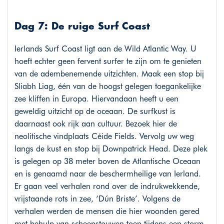
Dag 7: De ruige Surf Coast
Ierlands Surf Coast ligt aan de Wild Atlantic Way. U
hoeft echter geen fervent surfer te zijn om te genieten
van de adembenemende uitzichten. Maak een stop bij
Sliabh Liag, één van de hoogst gelegen toegankelijke
zee kliffen in Europa. Hiervandaan heeft u een
geweldig uitzicht op de oceaan. De surfkust is
daarnaast ook rijk aan cultuur. Bezoek hier de
neolitische vindplaats Céide Fields. Vervolg uw weg
langs de kust en stop bij Downpatrick Head. Deze plek
is gelegen op 38 meter boven de Atlantische Oceaan
en is genaamd naar de beschermheilige van Ierland.
Er gaan veel verhalen rond over de indrukwekkende,
vrijstaande rots in zee, ‘Dún Briste’. Volgens de
verhalen werden de mensen die hier woonden gered
met behulp van scheepstouwen toen tijdens een storm