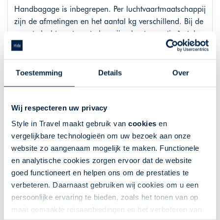
Handbagage is inbegrepen. Per luchtvaartmaatschappij
zijn de afmetingen en het aantal kg verschillend. Bij de
meeste luchtvaartmaatschappijen kunt u gratis 1 stuk
handbagage meenemen met een afmeting van
40x20x25cm voor onder de stoel voor u. Voor het
meenemen van overige (ruim)bagage worden over het
Toestemming
Details
Over
algemeen kosten in rekening gebracht. Deze kosten
variëren per luchtvaartmaatschappij, bestemming,
reisdatum, boekingsklasse en of een combinatie van dit
Wij respecteren uw privacy
alles. Iedere luchtvaartmaatschappij hanteert andere
Style in Travel maakt gebruik van
cookies
en
voorwaarden voor check-in en bagage. Wij raden u
vergelijkbare technologieën om uw bezoek aan onze
daarom aan om vooraf, via de officiële website van de
website zo aangenaam mogelijk te maken. Functionele
luchtvaartmaatschappij, na te gaan of het verplicht is
en analytische cookies zorgen ervoor dat de website
om online in te checken, vanaf wanneer u online kunt
goed functioneert en helpen ons om de prestaties te
inchecken en wat de exacte regels voor hand- en
verbeteren. Daarnaast gebruiken wij cookies om u een
ruimbagage zijn.
persoonlijke ervaring te bieden, zoals het tonen van op
maat gemaakte reisaanbiedingen en het verbeteren van