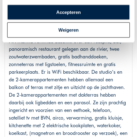
de interactie met o.a. social media. Door op
Hotels
“Accepteren” te klikken geeft u toestemming voor het
Accepteren
plaatsen van alle hierboven beschreven cookies en
technologieën, waarmee persoonlijke gegevens kunnen
NH Marina Portimão
Weigeren
worden verzameld. Indien u kiest voor “Weigeren”
plaatsen wij enkel functionele cookies, en zal er geen
NH Marina Portimao beschikt over een receptie, bar,
sprake zijn van gepersonaliseerde content.
panoramisch restaurant gelegen aan de rivier, twee
zoutwaterzwembaden, gratis badhanddoeken,
zonneterras met ligstoelen, fitnessruimte en gratis
parkeerplaats. Er is WiFi beschikbaar. De studio’s en
de 2-kamerappartementen hebben allemaal een
balkon of terras met zitje en uitzicht op de jachthaven.
De 2-kamerappartementen met dakterras hebben
daarbij ook ligbedden en een parasol. Ze zijn prachtig
ingericht en voorzien van een eethoek, telefoon,
satelliet tv met BVN, airco, verwarming, gratis kluisje,
kitchenette met 2 elektrische kookplaten, waterkoker,
koelkast, (magnetron en broodrooster op verzoek), een