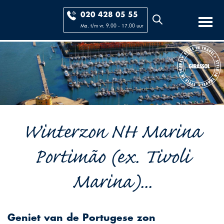
020 428 05 55
Ma. t/m vr. 9.00 - 17.00 uur
Winterzon NH Marina
Portimão (ex. Tivoli
Marina)...
Geniet van de Portugese zon