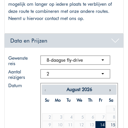
mogelijk om langer op iedere plaats te verblijven of
deze route te combineren met onze andere routes.
Neemt u hiervoor contact met ons op.
Data en Prijzen
Gewenste
8-daagse fly-drive
reis
Aantal
2
reizigers
Datum
August
2026
Su
Mo
Tu
We
Th
Fr
Sa
1
2
3
4
5
6
7
8
9
10
11
12
13
14
15