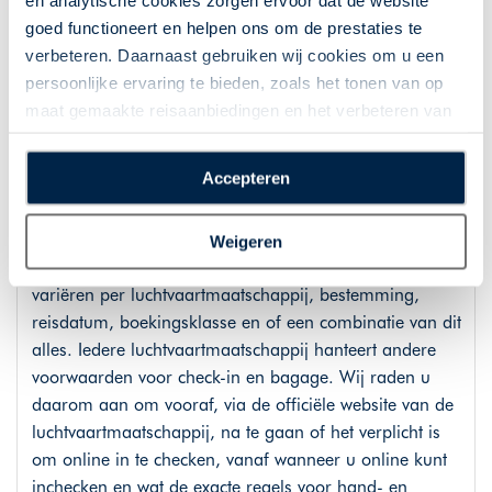
en analytische cookies zorgen ervoor dat de website
van wijzigingen van de luchtvaartmaatschappij en
goed functioneert en helpen ons om de prestaties te
kunnen anders zijn dan hierboven gecommuniceerd.
verbeteren. Daarnaast gebruiken wij cookies om u een
persoonlijke ervaring te bieden, zoals het tonen van op
Handbagage is inbegrepen. Per luchtvaartmaatschappij
maat gemaakte reisaanbiedingen en het verbeteren van
zijn de afmetingen en het aantal kg verschillend. Bij de
de interactie met o.a. social media. Door op
meeste luchtvaartmaatschappijen kunt u gratis 1 stuk
“Accepteren” te klikken geeft u toestemming voor het
Accepteren
handbagage meenemen met een afmeting van
plaatsen van alle hierboven beschreven cookies en
40x20x25cm voor onder de stoel voor u. Voor het
technologieën, waarmee persoonlijke gegevens kunnen
meenemen van overige (ruim)bagage worden over het
Weigeren
worden verzameld. Indien u kiest voor “Weigeren”
algemeen kosten in rekening gebracht. Deze kosten
plaatsen wij enkel functionele cookies, en zal er geen
variëren per luchtvaartmaatschappij, bestemming,
sprake zijn van gepersonaliseerde content.
reisdatum, boekingsklasse en of een combinatie van dit
alles. Iedere luchtvaartmaatschappij hanteert andere
voorwaarden voor check-in en bagage. Wij raden u
daarom aan om vooraf, via de officiële website van de
luchtvaartmaatschappij, na te gaan of het verplicht is
om online in te checken, vanaf wanneer u online kunt
inchecken en wat de exacte regels voor hand- en