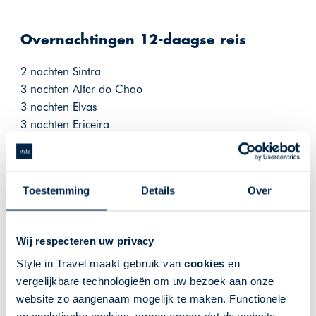
Overnachtingen 12-daagse reis
2 nachten Sintra
3 nachten Alter do Chao
3 nachten Elvas
3 nachten Ericeira
Vervoer
Toestemming
Details
Over
Vluchtinformatie
Wij respecteren uw privacy
Deze reis is gebaseerd op de meest voordelige
Style in Travel maakt gebruik van
cookies
en
beschikbare vluchten. Gedurende het boekingsproces
vergelijkbare technologieën om uw bezoek aan onze
op de website kunt u direct het vluchtschema kiezen.
website zo aangenaam mogelijk te maken. Functionele
Gecommuniceerde vluchttijden zijn onder voorbehoud