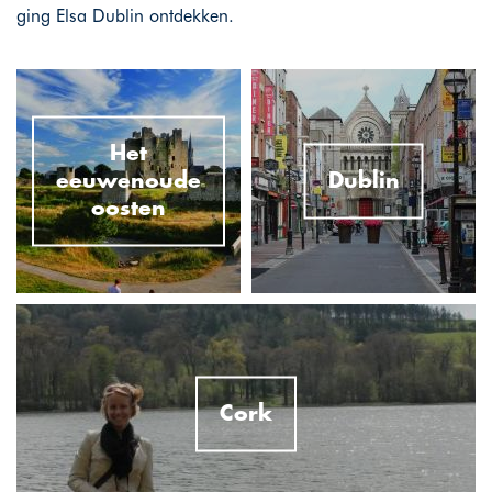
ging Elsa Dublin ontdekken.
Het
eeuwenoude
Dublin
oosten
Cork