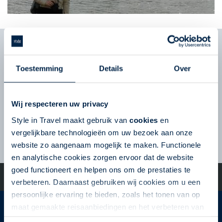
Nieuwsbrief
Schrijf u in voor de nieuwsbrief en ontvang tips
en reisinspiratie voor uw volgende reis!
Toestemming
Details
Over
Volg ons op Social Media
Wij respecteren uw privacy
Style in Travel maakt gebruik van
cookies
en
vergelijkbare technologieën om uw bezoek aan onze
VERSTUUR
website zo aangenaam mogelijk te maken. Functionele
en analytische cookies zorgen ervoor dat de website
goed functioneert en helpen ons om de prestaties te
©2024 Style in Travel - All Rights Reserved | De specialist op het
gebied van fly-drives en roadtrips
verbeteren. Daarnaast gebruiken wij cookies om u een
persoonlijke ervaring te bieden, zoals het tonen van op
maat gemaakte reisaanbiedingen en het verbeteren van
Style in Travel
de interactie met o.a. social media. Door op