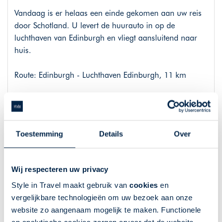
Vandaag is er helaas een einde gekomen aan uw reis
door Schotland. U levert de huurauto in op de
luchthaven van Edinburgh en vliegt aansluitend naar
huis.
Route: Edinburgh - Luchthaven Edinburgh, 11 km
Overnachtingen 8-daagse reis
Tijdens deze reis verblijft u in goede 3 sterren hotels.
Toestemming
Details
Over
Wij hebben de accommodaties voor u geselecteerd op
basis van hun ligging nabij (of in) steden of dorpen.
Wij respecteren uw privacy
Hieronder vindt u een overzicht van onze meest
Style in Travel maakt gebruik van
cookies
en
geboekte hotels tijdens de route. Deze hotels zijn onder
vergelijkbare technologieën om uw bezoek aan onze
voorbehoud van wijzigingen. Wanneer een
website zo aangenaam mogelijk te maken. Functionele
accommodatie niet meer beschikbaar is dan zullen wij