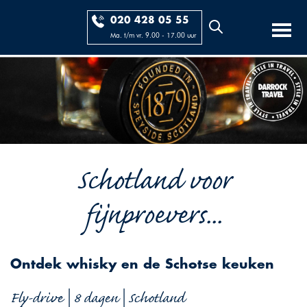
020 428 05 55
Ma. t/m vr. 9.00 - 17.00 uur
Schotland voor
fijnproevers...
Ontdek whisky en de Schotse keuken
Fly-drive | 8 dagen | Schotland