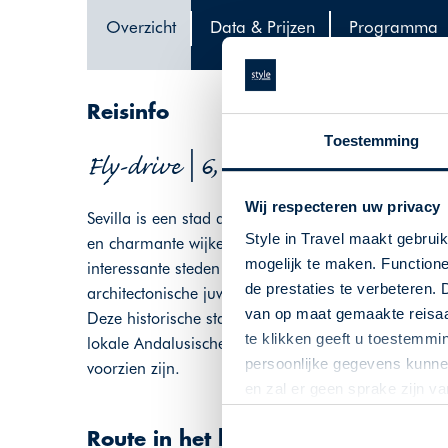
Overzicht
Data & Prijzen
Programma
Reisinfo
Toestemming
Fly-drive | 6, 8, 10, 12 of 15 dagen 
Wij respecteren uw privacy
Sevilla is een stad die zijn sporen nalaat en wor
Style in Travel maakt gebrui
en charmante wijken. Aan de voet van de Sierra Nev
mogelijk te maken. Functione
interessante steden van Andalusië, Granada. Ontd
de prestaties te verbeteren. 
architectonische juweeltjes uit de Renaissance. D
van op maat gemaakte reisaan
Deze historische stad staat op de UNESCO Werelder
te klikken geeft u toestemmi
lokale Andalusische keuken. Tijdens de reis verblijf
persoonlijke gegevens kunnen
voorzien zijn.
en zal er geen sprake zijn v
Route in het kort