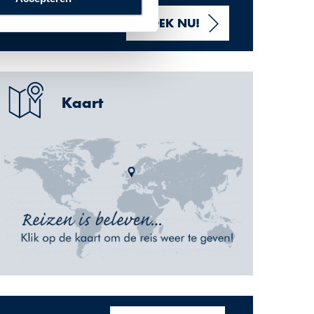
VANAF 986 ,- P.P.
BOEK NU!
Kaart