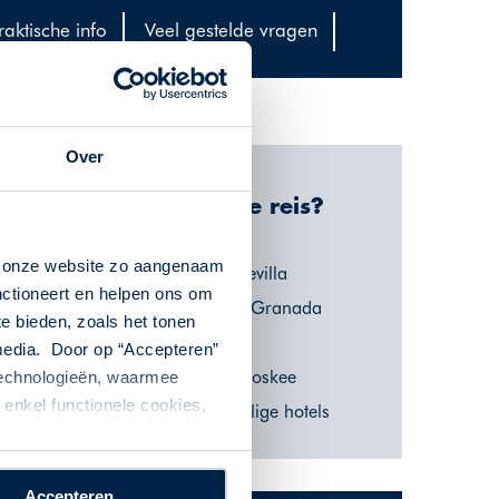
raktische info
Veel gestelde vragen
Over
Waarom deze reis?
n onze website zo aangenaam
Verken het charmante Sevilla
nctioneert en helpen ons om
Bezoek de Alhambra in Granada
te bieden, zoals het tonen
Flamenco in Sevilla
 media. Door op “Accepteren”
Córdoba en de Grote Moskee
 technologieën, waarmee
enkel functionele cookies,
Verblijf in luxe kleinschalige hotels
Accepteren