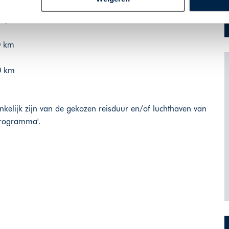
 Rey de Baeza, 11 km
0 km
0 km
nkelijk zijn van de gekozen reisduur en/of luchthaven van
'programma'.