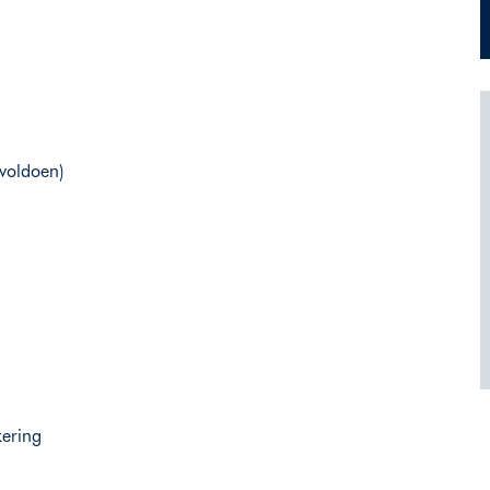
 voldoen)
kering