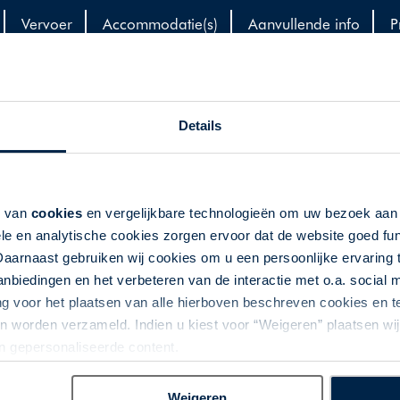
Vervoer
Accommodatie(s)
Aanvullende info
P
Details
| Spanje
dt vaak omschreven als bijzonder door de vele monumenten
k van
cookies
en vergelijkbare technologieën om uw bezoek aa
ada, tussen de rivieren, ligt een van de meest
le en analytische cookies zorgen ervoor dat de website goed fu
ek het indrukwekkende erfgoed van Al-Andalus en de
Daarnaast gebruiken wij cookies om u een persoonlijke ervaring 
e reis eindigt in Córdoba, bekend om de Great Mosque.
biedingen en het verbeteren van de interactie met o.a. social
fgoedlijst. Bezoek een flamencovoorstelling en proef de
ng voor het plaatsen van alle hierboven beschreven cookies en
t u in kleinschalige 5-sterren hotels die van alle gemakken
 worden verzameld. Indien u kiest voor “Weigeren” plaatsen wij 
an gepersonaliseerde content.
Weigeren