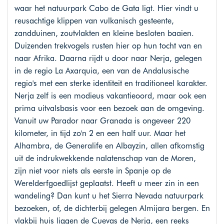
waar het natuurpark Cabo de Gata ligt. Hier vindt u
reusachtige klippen van vulkanisch gesteente,
zandduinen, zoutvlakten en kleine besloten baaien.
Duizenden trekvogels rusten hier op hun tocht van en
naar Afrika. Daarna rijdt u door naar Nerja, gelegen
in de regio La Axarquia, een van de Andalusische
regio's met een sterke identiteit en traditioneel karakter.
Nerja zelf is een modieus vakantieoord, maar ook een
prima uitvalsbasis voor een bezoek aan de omgeving.
Vanuit uw Parador naar Granada is ongeveer 220
kilometer, in tijd zo'n 2 en een half uur. Maar het
Alhambra, de Generalife en Albayzin, allen afkomstig
uit de indrukwekkende nalatenschap van de Moren,
zijn niet voor niets als eerste in Spanje op de
Werelderfgoedlijst geplaatst. Heeft u meer zin in een
wandeling? Dan kunt u het Sierra Nevada natuurpark
bezoeken, of, de dichterbij gelegen Almijara bergen. En
vlakbij huis liggen de Cuevas de Nerja, een reeks