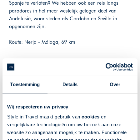
Spanje te verlaten? We hebben ook een reis langs
paradores in het meer westelijk gelegen deel van
Andalusië, waar steden als Cordoba en Sevilla in
opgenomen zijn.
Route: Nerja - Málaga, 69 km
Overnachtingen 8-daagse reis
2 nachten Benicarlo, Parador de Benicarlo
Toestemming
Details
Over
1 nacht El Saler, Parador de El Saler
1 nachten Lorca, Parador de Lorca
3 nachten: Nerja, Parador de Nerja
Wij respecteren uw privacy
Style in Travel maakt gebruik van
cookies
en
Vervoer
vergelijkbare technologieën om uw bezoek aan onze
website zo aangenaam mogelijk te maken. Functionele