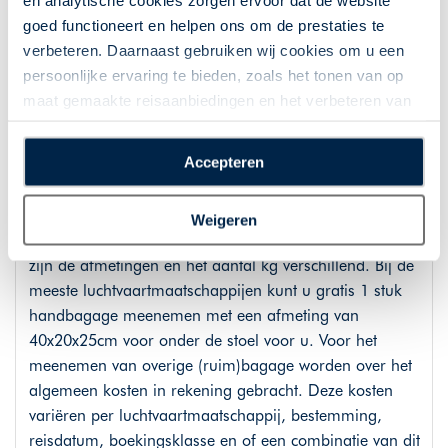
en analytische cookies zorgen ervoor dat de website
Vluchtinformatie
goed functioneert en helpen ons om de prestaties te
verbeteren. Daarnaast gebruiken wij cookies om u een
Deze reis is gebaseerd op de meest voordelige
persoonlijke ervaring te bieden, zoals het tonen van op
beschikbare vluchten. Gedurende het boekingsproces
maat gemaakte reisaanbiedingen en het verbeteren van
op de website kunt u direct het vluchtschema kiezen.
de interactie met o.a. social media. Door op
Gecommuniceerde vluchttijden zijn onder voorbehoud
“Accepteren” te klikken geeft u toestemming voor het
Accepteren
van wijzigingen van de luchtvaartmaatschappij en
plaatsen van alle hierboven beschreven cookies en
kunnen anders zijn dan hierboven gecommuniceerd.
technologieën, waarmee persoonlijke gegevens kunnen
Weigeren
worden verzameld. Indien u kiest voor “Weigeren”
Handbagage is inbegrepen. Per luchtvaartmaatschappij
plaatsen wij enkel functionele cookies, en zal er geen
zijn de afmetingen en het aantal kg verschillend. Bij de
sprake zijn van gepersonaliseerde content.
meeste luchtvaartmaatschappijen kunt u gratis 1 stuk
handbagage meenemen met een afmeting van
40x20x25cm voor onder de stoel voor u. Voor het
meenemen van overige (ruim)bagage worden over het
algemeen kosten in rekening gebracht. Deze kosten
variëren per luchtvaartmaatschappij, bestemming,
reisdatum, boekingsklasse en of een combinatie van dit