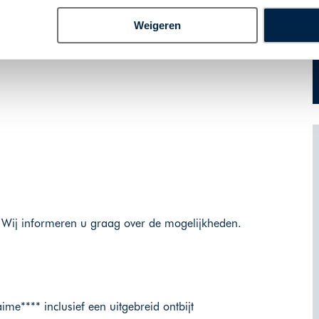
met collega-sommeliers/vinologen. Velen komen
Weigeren
ebben zich nu gevestigd in Valencia.
ht. Wij informeren u graag over de mogelijkheden.
ime**** inclusief een uitgebreid ontbijt