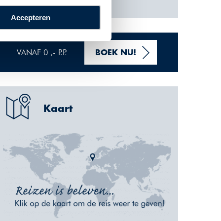
Accepteren
VANAF 0 ,- P.P.
BOEK NU!
Kaart