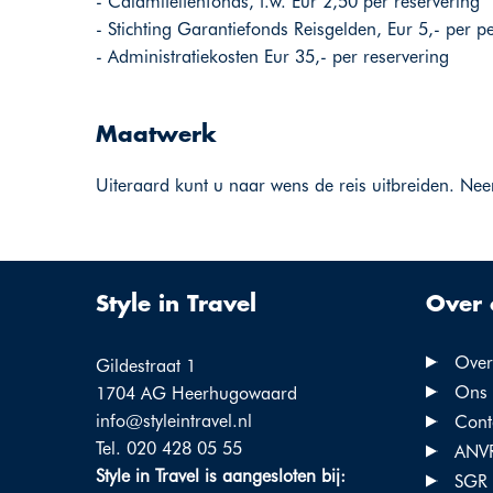
- Calamiteitenfonds, t.w. Eur 2,50 per reservering
- Stichting Garantiefonds Reisgelden, Eur 5,- per p
- Administratiekosten Eur 35,- per reservering
Maatwerk
Uiteraard kunt u naar wens de reis uitbreiden. Nee
Style in Travel
Over 
Over 
Gildestraat 1
Ons 
1704 AG Heerhugowaard
info@styleintravel.nl
Cont
Tel. 020 428 05 55
ANV
Style in Travel is aangesloten bij:
SGR