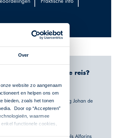
eoordelingen
Praktische info
Over
Waarom deze reis?
n onze website zo aangenaam
Wijnreis naar Valencia
nctioneert en helpen ons om
Begeleiding van vinoloog Johan de
te bieden, zoals het tonen
Smedt
 media. Door op “Accepteren”
 technologieën, waarmee
Reis per eigen vervoer
enkel functionele cookies,
Cultuur
Het wijngebied Terres dels Alforins