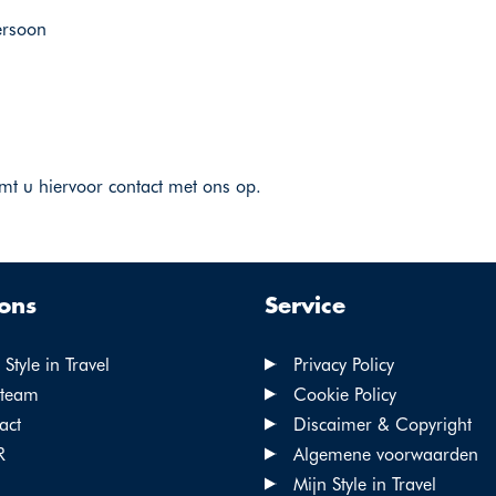
ersoon
mt u hiervoor contact met ons op.
ons
Service
Style in Travel
Privacy Policy
team
Cookie Policy
act
Discaimer & Copyright
R
Algemene voorwaarden
Mijn Style in Travel