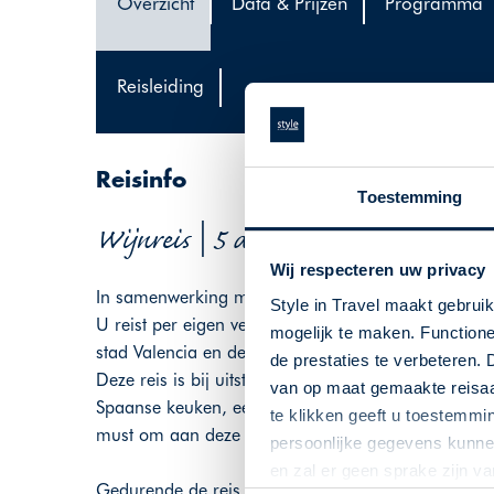
Overzicht
Data & Prijzen
Programma
Reisleiding
Reisinfo
Toestemming
Wijnreis | 5 dagen | Spanje | 4-8 s
Wij respecteren uw privacy
In samenwerking met vinoloog Johan de Smedt heeft
Style in Travel maakt gebrui
U reist per eigen vervoer naar Valencia. Gedurend
mogelijk te maken. Functione
stad Valencia en de wijnboeren in de regio.
de prestaties te verbeteren. 
Deze reis is bij uitstek geschikt voor de Spanje- en 
van op maat gemaakte reisaan
Spaanse keuken, een prachtige omgeving en goed ge
te klikken geeft u toestemmi
must om aan deze reis te kunnen deelnemen!
persoonlijke gegevens kunnen
en zal er geen sprake zijn v
Gedurende de reis wordt u begeleid door vinoloog