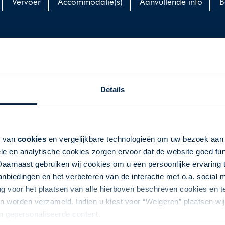
Vervoer
Accommodatie(s)
Aanvullende info
B
Details
eptember 2023
 Style in Travel een wijnreis naar Spanje samengesteld.
k van
cookies
en vergelijkbare technologieën om uw bezoek aa
e deze 5-daagse reis maakt u uitgebreid kennis met de
le en analytische cookies zorgen ervoor dat de website goed fu
Daarnaast gebruiken wij cookies om u een persoonlijke ervaring 
wijnliefhebber; vijf dagen genieten van heerlijke wijnen, de
biedingen en het verbeteren van de interactie met o.a. social
zelschap. Kennis van wijn is fijn maar is zeker geen
ng voor het plaatsen van alle hierboven beschreven cookies en
 worden verzameld. Indien u kiest voor “Weigeren” plaatsen wij 
an gepersonaliseerde content.
 Johan de Smedt. Johan woont in Valencia, maar komt