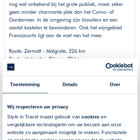
nog wat onbekend bij het grote publiek, maar zeker
geen minder charmante plek dan het Como- of
Gardameer. In de omgeving zijn kloosters en een
aantal kastelen te bewonderen. Ook het wijngebied
Franciacorta ligt aan de voet van het meer.
Route: Zermatt - Malgrate, 226 km
Route: Malgrate - Pilzone, 80 km
Dag 11 - 12: Het grootste natuurpark
Toestemming
Details
Over
van Zwitserland: Parc Ela
Bezoek onderweg natuurpark Ela wat ligt in een
Wij respecteren uw privacy
gevarieerd landschap omgeven door ongerepte natuur
Style in Travel maakt gebruik van
cookies
en
en knusse Romaanse dorpjes. In dit grote natuurpark
vergelijkbare technologieën om uw bezoek aan onze
van wel 548 vierkante kilometer groot zijn verschillende
website zo aangenaam mogelijk te maken. Functionele
burchten te vinden en meer dan 2000 plant- en