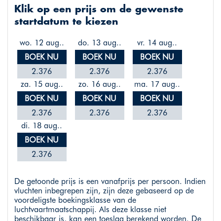
Klik op een prijs om de gewenste
startdatum te kiezen
wo. 12 aug..
do. 13 aug..
vr. 14 aug..
BOEK NU
BOEK NU
BOEK NU
2.376
2.376
2.376
za. 15 aug..
zo. 16 aug..
ma. 17 aug..
BOEK NU
BOEK NU
BOEK NU
2.376
2.376
2.376
di. 18 aug..
BOEK NU
2.376
De getoonde prijs is een vanafprijs per persoon. Indien
vluchten inbegrepen zijn, zijn deze gebaseerd op de
voordeligste boekingsklasse van de
luchtvaartmaatschappij. Als deze klasse niet
beschikbaar is, kan een toeslag berekend worden. De