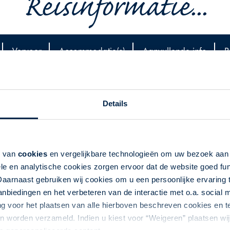
Reisinformatie...
Vervoer
Accommodatie(s)
Aanvullende info
P
Details
land
eeuwse stad Luzern gelegen tussen hoge bergen en meren.
k van
cookies
en vergelijkbare technologieën om uw bezoek aa
zicht biedt op de stad. Verblijf in Laax waar naast de
le en analytische cookies zorgen ervoor dat de website goed fu
le wandelgebieden en bezoek het Caumameer. Ontdek de
Daarnaast gebruiken wij cookies om u een persoonlijke ervaring 
 Abdijbibliotheek waar kostbare manuscripten te vinden
biedingen en het verbeteren van de interactie met o.a. social
ng voor het plaatsen van alle hierboven beschreven cookies en
 worden verzameld. Indien u kiest voor “Weigeren” plaatsen wij 