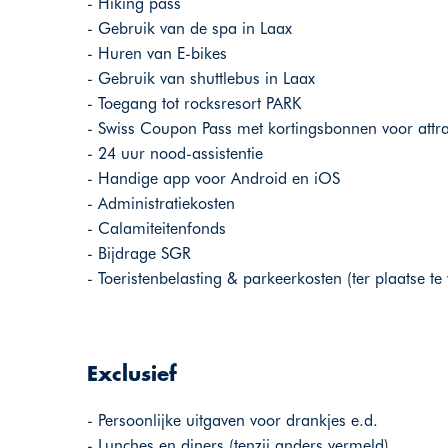
- Hiking pass
- Gebruik van de spa in Laax
- Huren van E-bikes
- Gebruik van shuttlebus in Laax
- Toegang tot rocksresort PARK
- Swiss Coupon Pass met kortingsbonnen voor attrac
- 24 uur nood-assistentie
- Handige app voor Android en iOS
- Administratiekosten
- Calamiteitenfonds
- Bijdrage SGR
- Toeristenbelasting & parkeerkosten (ter plaatse te
Exclusief
- Persoonlijke uitgaven voor drankjes e.d.
- Lunches en diners (tenzij anders vermeld)