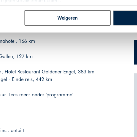
an gepersonaliseerde content.
Weigeren
el Oranien Wiesbaden, 400 km
ern, Continental Park Hotel, 430 km
inahotel, 166 km
. Gallen, 127 km
im, Hotel Restaurant Goldener Engel, 383 km
el - Einde reis, 442 km
duur. Lees meer onder 'programma'.
cl. ontbijt