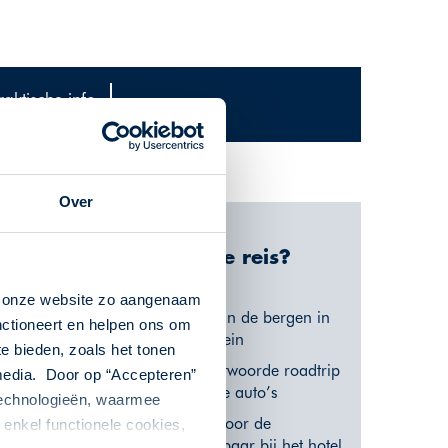
raktische info
Over
Waarom deze reis?
n onze website zo aangenaam
De stad Luzern, verblijf in de bergen in
nctioneert en helpen ons om
Laax en omgeving Alpstein
te bieden, zoals het tonen
Een duurzame en verantwoorde roadtrip
 media. Door op “Accepteren”
mogelijk voor elektrische auto’s
 technologieën, waarmee
Oplaadmogelijkheden voor de
enkel functionele cookies,
elektrische auto beschikbaar bij het hotel