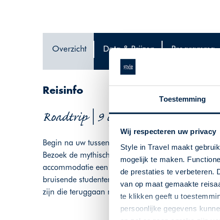
Overzicht
Data & Prijzen
Programma
Reisinfo
Toestemming
Roadtrip | 9 of 12 dagen | Zwitser
Wij respecteren uw privacy
Begin na uw tussenstop in Duitsland in de middel
Style in Travel maakt gebrui
Bezoek de mythische Pilatusberg die een prachtig uit
mogelijk te maken. Functione
accommodatie een kabelbaan vertrekt naar de ve
de prestaties te verbeteren. 
bruisende studentenstad Sankt Gallen en bezoek de
van op maat gemaakte reisaan
zijn die teruggaan naar de 8e eeuw.
te klikken geeft u toestemmi
persoonlijke gegevens kunnen