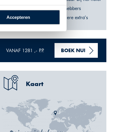
Een reis voor natuurliefhebbers
Accepteren
Incl. hiking ticket en andere extra’s
VANAF 1281 ,- P.P.
BOEK NU!
Kaart