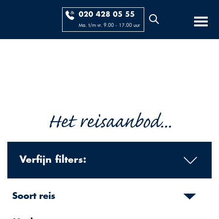
020 428 05 55
Ma. t/m vr. 9.00 - 17.00 uur
Het reisaanbod...
Verfijn filters:
Soort reis