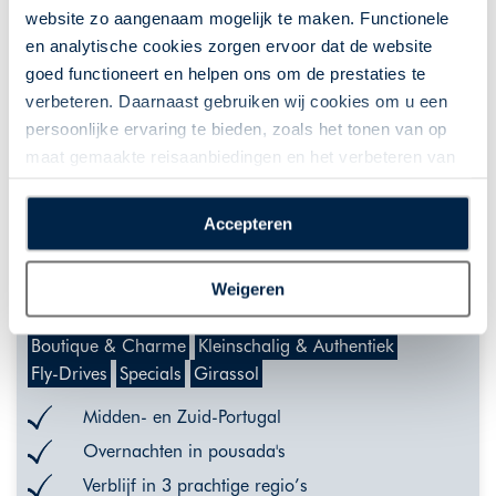
website zo aangenaam mogelijk te maken. Functionele
en analytische cookies zorgen ervoor dat de website
goed functioneert en helpen ons om de prestaties te
verbeteren. Daarnaast gebruiken wij cookies om u een
persoonlijke ervaring te bieden, zoals het tonen van op
maat gemaakte reisaanbiedingen en het verbeteren van
de interactie met o.a. social media. Door op
Pousada Special 2 Sprookjesachtige
“Accepteren” te klikken geeft u toestemming voor het
rondreis door Midden- en Zuid-
Accepteren
plaatsen van alle hierboven beschreven cookies en
Portugal
technologieën, waarmee persoonlijke gegevens kunnen
Portugal | Fly-drive | 8, 10, 12 of 15 dagen | Portugal |
Weigeren
worden verzameld. Indien u kiest voor “Weigeren”
7 nacht(en) of langer
plaatsen wij enkel functionele cookies, en zal er geen
Boutique & Charme
Kleinschalig & Authentiek
sprake zijn van gepersonaliseerde content.
Fly-Drives
Specials
Girassol
Midden- en Zuid-Portugal
Overnachten in pousada's
Verblijf in 3 prachtige regio’s