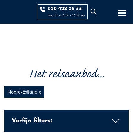
020 428 05 55
Ma. t/m vr. 9.00 - 17.00 uur
Het reisaanbod...
Noord-Estland x
Verfijn filters: