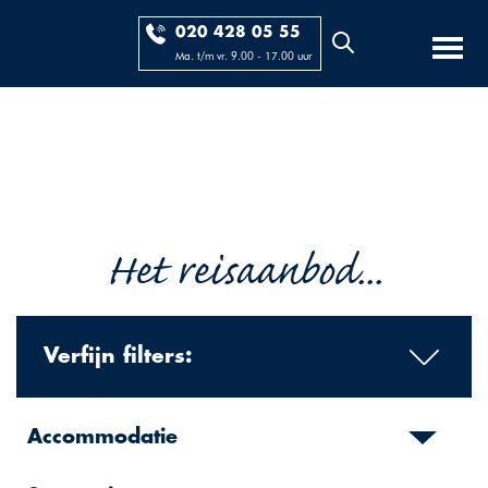
020 428 05 55
Ma. t/m vr. 9.00 - 17.00 uur
Het reisaanbod...
Verfijn filters:
Accommodatie