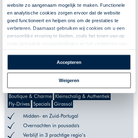
website zo aangenaam mogelijk te maken. Functionele
en analytische cookies zorgen ervoor dat de website
goed functioneert en helpen ons om de prestaties te
verbeteren. Daarnaast gebruiken wij cookies om u een
persoonlijke ervaring te bieden, zoals het tonen van op
maat gemaakte reisaanbiedingen en het verbeteren van
de interactie met o.a. social media. Door op
Pousada Special 2 Sprookjesachtige
“Accepteren” te klikken geeft u toestemming voor het
rondreis door Midden- en Zuid-
Accepteren
plaatsen van alle hierboven beschreven cookies en
Portugal
technologieën, waarmee persoonlijke gegevens kunnen
Portugal | Fly-drive | 8, 10, 12 of 15 dagen | Portugal |
Weigeren
worden verzameld. Indien u kiest voor “Weigeren”
7 nacht(en) of langer
plaatsen wij enkel functionele cookies, en zal er geen
Boutique & Charme
Kleinschalig & Authentiek
sprake zijn van gepersonaliseerde content.
Fly-Drives
Specials
Girassol
Midden- en Zuid-Portugal
Overnachten in pousada's
Verblijf in 3 prachtige regio’s