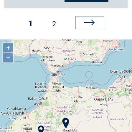
2
1
+
−