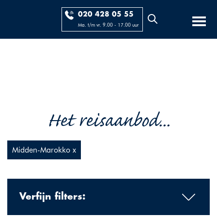
020 428 05 55
Ma. t/m vr. 9.00 - 17.00 uur
Het reisaanbod...
Midden-Marokko x
Verfijn filters: