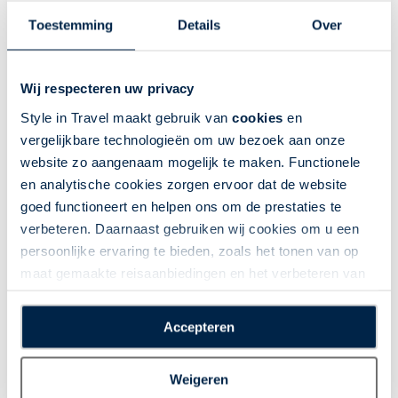
Toestemming
Details
Over
Wij respecteren uw privacy
Style in Travel maakt gebruik van
cookies
en
vergelijkbare technologieën om uw bezoek aan onze
website zo aangenaam mogelijk te maken. Functionele
Koningssteden, Atlas en Woestijn
en analytische cookies zorgen ervoor dat de website
Marokko | Fly-drive | 17 dagen | Marokko | 16
goed functioneert en helpen ons om de prestaties te
nacht(en) of langer
verbeteren. Daarnaast gebruiken wij cookies om u een
Boekbaar voor 2026
Fly-Drives
persoonlijke ervaring te bieden, zoals het tonen van op
Rondreizen met privé chauffeur
maat gemaakte reisaanbiedingen en het verbeteren van
de interactie met o.a. social media. Door op
Zeer complete route door Marokko
“Accepteren” te klikken geeft u toestemming voor het
Accepteren
Historische monumenten
plaatsen van alle hierboven beschreven cookies en
Koningssteden Rabat, Fes, Marrakech
technologieën, waarmee persoonlijke gegevens kunnen
Weigeren
worden verzameld. Indien u kiest voor “Weigeren”
Over bergpassen en langs valleien