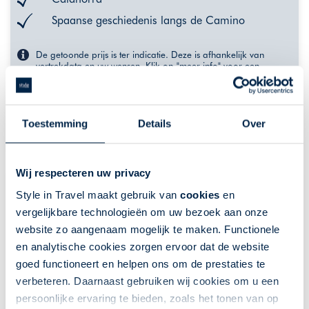
Spaanse geschiedenis langs de Camino
De getoonde prijs is ter indicatie. Deze is afhankelijk van
vertrekdata en uw wensen. Klik op "meer info" voor een
uitgebreider overzicht van indicatieprijzen, of neem contact met
ons op.
VANAF 577,-
Toestemming
Details
MEER INFO
Over
Wij respecteren uw privacy
Style in Travel maakt gebruik van
cookies
en
vergelijkbare technologieën om uw bezoek aan onze
website zo aangenaam mogelijk te maken. Functionele
en analytische cookies zorgen ervoor dat de website
goed functioneert en helpen ons om de prestaties te
verbeteren. Daarnaast gebruiken wij cookies om u een
persoonlijke ervaring te bieden, zoals het tonen van op