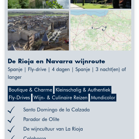
De Rioja en Navarra wijnroute
Spanje | Fly-drive | 4 dagen | Spanje | 3 nacht(en) of
langer
Boutique & Charme
Kleinschalig & Authentiek
Fly-Drives
Wijn- & Culinaire Reizen
Mundicolor
Santo Domingo de la Calzada
Parador de Olite
De wijncultuur van La Rioja
Calahorra