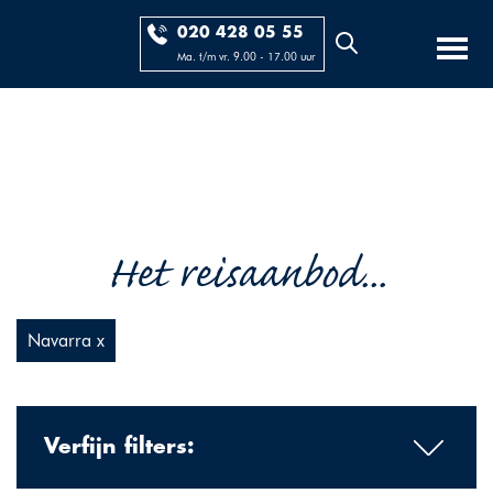
020 428 05 55
Ma. t/m vr. 9.00 - 17.00 uur
Het reisaanbod...
Navarra x
Verfijn filters: