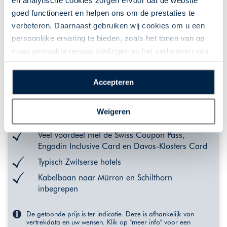
en analytische cookies zorgen ervoor dat de website
goed functioneert en helpen ons om de prestaties te
verbeteren. Daarnaast gebruiken wij cookies om u een
Heldere meren en Alpenweides
persoonlijke ervaring te bieden, zoals het tonen van op
Zwitserland | Roadtrip | 9 of 14 dagen | Zwitserland |
maat gemaakte reisaanbiedingen en het verbeteren van
8 nacht(en) of langer
de interactie met o.a. social media. Door op
Autorondreizen
“Accepteren” te klikken geeft u toestemming voor het
Accepteren
plaatsen van alle hierboven beschreven cookies en
Interlaken, Mürren. St. Moritz/Pontresina en
technologieën, waarmee persoonlijke gegevens kunnen
Davos
Weigeren
worden verzameld. Indien u kiest voor “Weigeren”
Verblijf midden in de bergen in Mürren
plaatsen wij enkel functionele cookies, en zal er geen
Veel voordeel met de Swiss Coupon Pass,
sprake zijn van gepersonaliseerde content.
Engadin Inclusive Card en Davos-Klosters Card
Typisch Zwitserse hotels
Kabelbaan naar Mürren en Schilthorn
inbegrepen
De getoonde prijs is ter indicatie. Deze is afhankelijk van
vertrekdata en uw wensen. Klik op "meer info" voor een