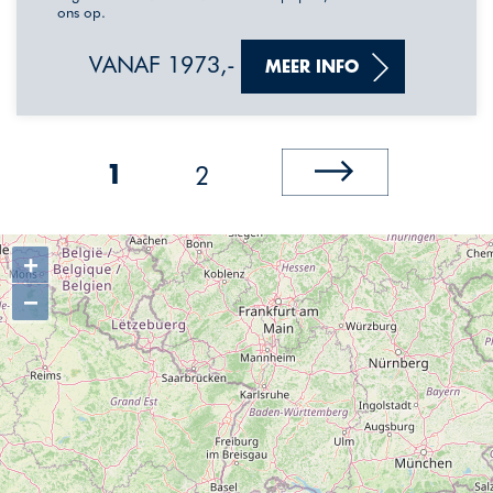
ons op.
VANAF 1973,-
MEER INFO
2
1
+
−