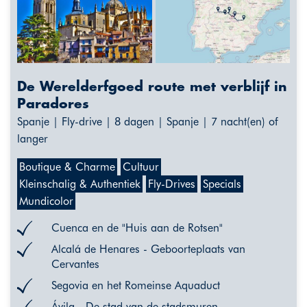
De Werelderfgoed route met verblijf in
Paradores
Spanje | Fly-drive | 8 dagen | Spanje | 7 nacht(en) of
langer
Boutique & Charme
Cultuur
Kleinschalig & Authentiek
Fly-Drives
Specials
Mundicolor
Cuenca en de "Huis aan de Rotsen"
Alcalá de Henares - Geboorteplaats van
Cervantes
Segovia en het Romeinse Aquaduct
Ávila - De stad van de stadsmuren