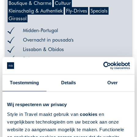
Boutique & Charme
Cultuur
Kleinschalig & Authentiek
Fly-Drives
Specials
Girassol
Midden-Portugal
Overnacht in pousada's
Lissabon & Obidos
Ruimte en rust
Beleef de authentieke Alentejo
Toestemming
Details
Over
De getoonde prijs is ter indicatie. Deze is afhankelijk van
vertrekdata en uw wensen. Klik op "meer info" voor een
uitgebreider overzicht van indicatieprijzen, of neem contact met
ons op.
Wij respecteren uw privacy
VANAF 680,-
MEER INFO
Style in Travel maakt gebruik van
cookies
en
vergelijkbare technologieën om uw bezoek aan onze
website zo aangenaam mogelijk te maken. Functionele