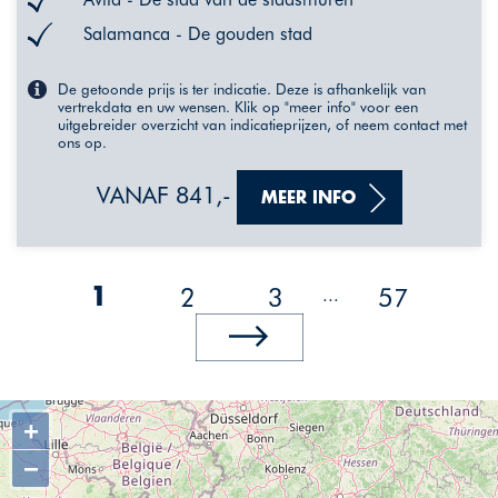
Salamanca - De gouden stad
De getoonde prijs is ter indicatie. Deze is afhankelijk van
vertrekdata en uw wensen. Klik op "meer info" voor een
uitgebreider overzicht van indicatieprijzen, of neem contact met
ons op.
VANAF 841,-
MEER INFO
2
3
57
...
1
+
−