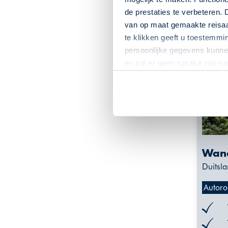
de prestaties te verbeteren. 
van op maat gemaakte reisaan
te klikken geeft u toestemmi
persoonlijke gegevens kunnen
en zal er geen sprake zijn v
Wand
Duitsla
Autoro