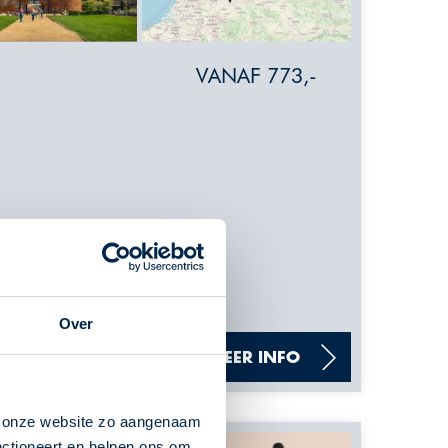
VANAF 773,-
Over
sen. Klik op "meer
MEER INFO
ns op.
n onze website zo aangenaam
nctioneert en helpen ons om