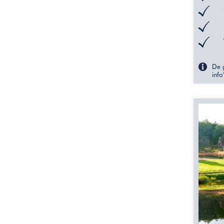
De g
info