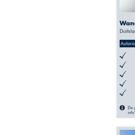
Wand
Duitsla
Autoro
De g
info