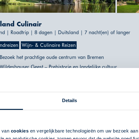
sland Culinair
nd | Roadtrip | 8 dagen | Duitsland | 7 nacht(en) of langer
ndreizen
Wijn- & Culinaire Reizen
Bezoek het prachtige oude centrum van Bremen
Wildeshauser Geest – Prehistorie en landelijke cultuur
Maritieme Hanzestad aan de Oostzee
Vikinggeschiedenis van wereldformaat
Historie en natuur rond Hermannweg
Details
etoonde prijs is ter indicatie. Deze is afhankelijk van vertrekdata en uw wen
" voor een uitgebreider overzicht van indicatieprijzen, of neem contact met o
k van
cookies
en vergelijkbare technologieën om uw bezoek aa
le en analytische cookies zorgen ervoor dat de website goed fu