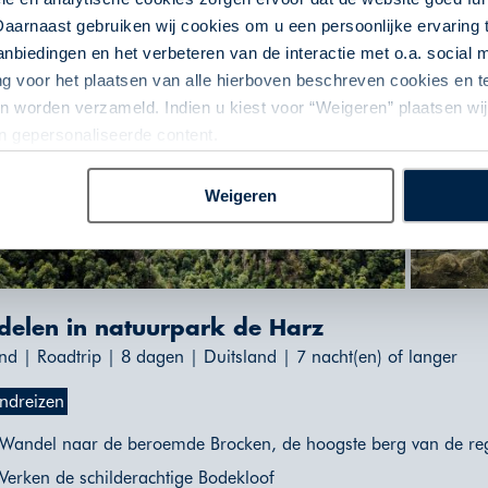
Daarnaast gebruiken wij cookies om u een persoonlijke ervaring 
biedingen en het verbeteren van de interactie met o.a. social
ng voor het plaatsen van alle hierboven beschreven cookies en
 worden verzameld. Indien u kiest voor “Weigeren” plaatsen wij 
an gepersonaliseerde content.
Weigeren
elen in natuurpark de Harz
nd | Roadtrip | 8 dagen | Duitsland | 7 nacht(en) of langer
ndreizen
Wandel naar de beroemde Brocken, de hoogste berg van de re
Verken de schilderachtige Bodekloof