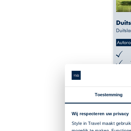
Duit
Duitsla
Autoro
Toestemming
De g
info
Wij respecteren uw privacy
Style in Travel maakt gebrui
mogelijk te maken. Functione