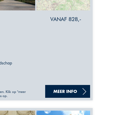
VANAF 828,-
ndschap
sen. Klik op "meer
MEER INFO
ns op.