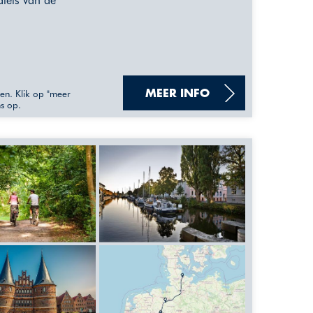
leis van de
sen. Klik op "meer
MEER INFO
ns op.