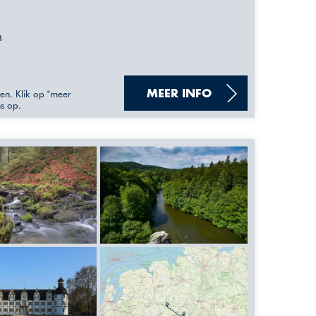
n
sen. Klik op "meer
MEER INFO
ns op.