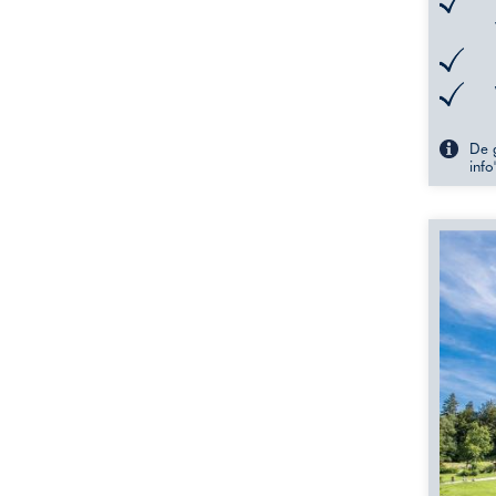
De g
info